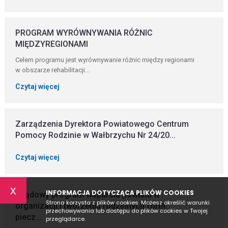
PROGRAM WYRÓWNYWANIA RÓŻNIC
MIĘDZYREGIONAMI
Celem programu jest wyrównywanie różnic między regionami
w obszarze rehabilitacji...
Czytaj więcej
Zarządzenia Dyrektora Powiatowego Centrum
Pomocy Rodzinie w Wałbrzychu Nr 24/20...
Czytaj więcej
x
INFORMACJA DOTYCZĄCA PLIKÓW COOKIES
Rządowy program wsparcia powiatu w
Strona korzysta z plików cookies. Możesz określić warunki
organizacji i tworzeniu rodzinnych form
przechowywania lub dostępu do plików cookies w Twojej
piecz...
przeglądarce.