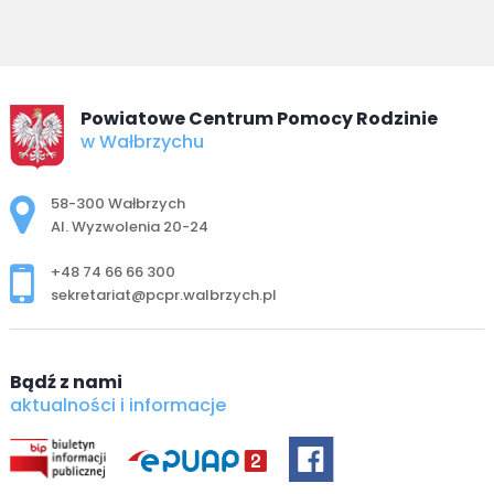
Powiatowe Centrum Pomocy Rodzinie
w Wałbrzychu
Adres pocztowy:
58-300 Wałbrzych
Al. Wyzwolenia 20-24
+48 74 66 66 300
sekretariat@pcpr.walbrzych.pl
Bądź z nami
aktualności i informacje