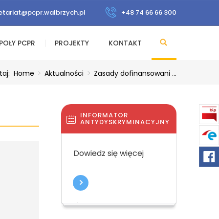
etariat@pcpr.walbrzych.pl
+48 74 66 66 300
POŁY PCPR
PROJEKTY
KONTAKT
taj:
Home
>
Aktualności
>
Zasady dofinansowani ...
INFORMATOR
ANTYDYSKRYMINACYJNY
Dowiedz się więcej