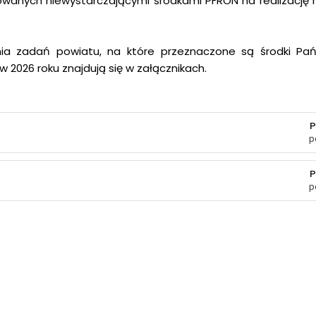
wanych niewystarczającymi środkami PFRON na realizację re
nia zadań powiatu, na które przeznaczone są środki P
 2026 roku znajdują się w załącznikach.
P
p
P
p