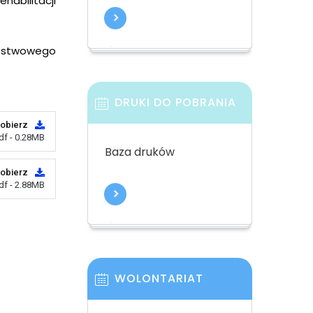
habilitacji
aństwowego
DRUKI DO POBRANIA
obierz
df - 0.28MB
Baza druków
obierz
df - 2.88MB
WOLONTARIAT