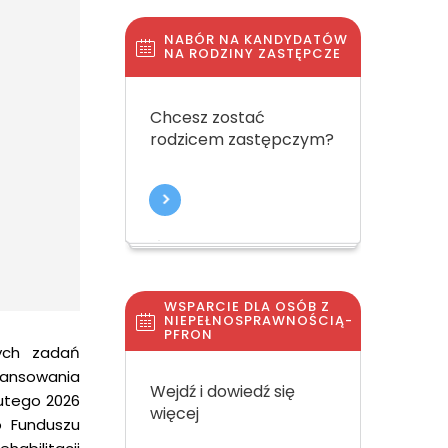
NABÓR NA KANDYDATÓW
NA RODZINY ZASTĘPCZE
Chcesz zostać
rodzicem zastępczym?
WSPARCIE DLA OSÓB Z
NIEPEŁNOSPRAWNOŚCIĄ-
PFRON
nych zadań
ansowania
Wejdź i dowiedź się
utego 2026
więcej
o Funduszu