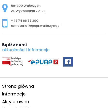
Adres pocztowy:
58-300 Wałbrzych
Al. Wyzwolenia 20-24
+48 74 66 66 300
sekretariat@pcpr.walbrzych.pl
Bądź z nami
aktualności i informacje
Strona główna
Informacje
Akty prawne