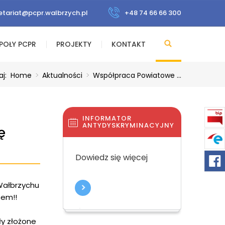
etariat@pcpr.walbrzych.pl
+48 74 66 66 300
POŁY PCPR
PROJEKTY
KONTAKT
aj:
Home
>
Aktualności
>
Współpraca Powiatowe ...
INFORMATOR
ANTYDYSKRYMINACYJNY
ę
Dowiedz się więcej
Wałbrzychu
sem!!
ły złożone