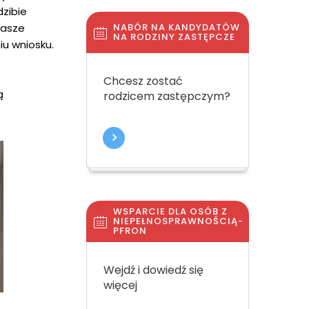
dzibie
Nasze
NABÓR NA KANDYDATÓW
NA RODZINY ZASTĘPCZE
u wniosku.
Chcesz zostać
ą
rodzicem zastępczym?
WSPARCIE DLA OSÓB Z
NIEPEŁNOSPRAWNOŚCIĄ-
PFRON
Wejdź i dowiedź się
więcej