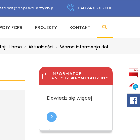
etariat@pcpr.walbrzych.pl
+48 74 66 66 300
POŁY PCPR
PROJEKTY
KONTAKT
taj:
Home
>
Aktualności
>
Ważna informacja dot ...
INFORMATOR
ANTYDYSKRYMINACYJNY
Dowiedz się więcej