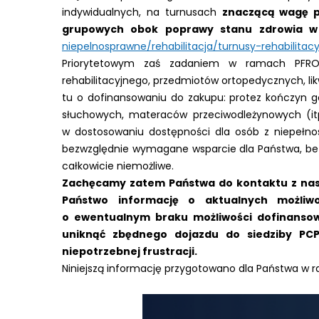
indywidualnych, na turnusach
znaczącą wagę pr
grupowych obok poprawy stanu zdrowia w r
niepelnosprawne/rehabilitacja/turnusy-rehabilitac
Priorytetowym zaś zadaniem w ramach PFRO
rehabilitacyjnego, przedmiotów ortopedycznych, li
tu o dofinansowaniu do zakupu: protez kończyn gór
słuchowych, materaców przeciwodleżynowych (it
w dostosowaniu dostępności dla osób z niepełno
bezwzględnie wymagane wsparcie dla Państwa, be
całkowicie niemożliwe.
Zachęcamy zatem Państwa do kontaktu z naszą
Państwo informację o aktualnych możliw
o ewentualnym braku możliwości dofinansow
uniknąć zbędnego dojazdu do siedziby PC
niepotrzebnej frustracji.
Niniejszą informację przygotowano dla Państwa w 