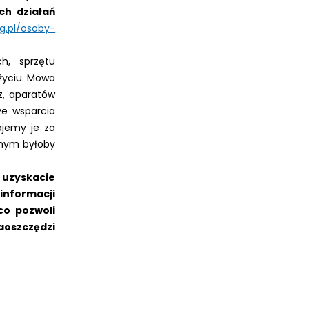
ch działań
rg.pl/osoby-
h, sprzętu
 życiu. Mowa
ez, aparatów
że wsparcia
ajemy je za
znym byłoby
 uzyskacie
nformacji
co pozwoli
oszczędzi