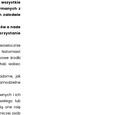
 wszystkie
ymanych z
h zaledwie
ków a nade
orzystanie
iezwłocznie
 Natomiast
kowe środki
włoki wobec
wiadome, jak
amodzielne
wnych i ich
wałego lub
ią one rolę
zniczej osób