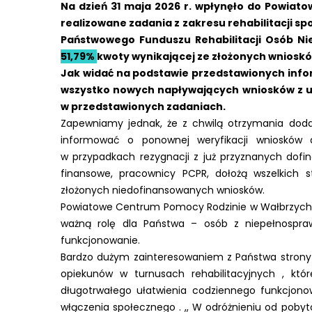
Na dzień 31 maja 2026 r. wpłynęło do Powiat
realizowane zadania z zakresu rehabilitacji sp
Państwowego Funduszu Rehabilitacji Osób N
51,79%
kwoty wynikającej ze złożonych wnioskó
Jak widać na podstawie przedstawionych infor
wszystko nowych napływających wniosków z uw
w przedstawionych zadaniach.
Zapewniamy jednak, że z chwilą otrzymania dod
informować o ponownej weryfikacji wniosków 
w przypadkach rezygnacji z już przyznanych dofin
finansowe, pracownicy PCPR, dołożą wszelkich 
złożonych niedofinansowanych wniosków.
Powiatowe Centrum Pomocy Rodzinie w Wałbrzychu ja
ważną rolę dla Państwa – osób z niepełnospra
funkcjonowanie.
Bardzo dużym zainteresowaniem z Państwa strony 
opiekunów w turnusach rehabilitacyjnych , kt
długotrwałego ułatwienia codziennego funkcjono
włączenia społecznego . ,, W odróżnieniu od pobytó