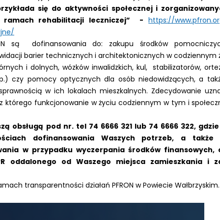
zykłada się do aktywności społecznej i zorganizowany
amach rehabilitacji leczniczej” -
https://www.pfron.o
yjne/
N są dofinansowania do: zakupu środków pomocniczyc
kwidacji barier technicznych i architektonicznych w codziennym
nych i dolnych, wózków inwalidzkich, kul, stabilizatorów, ort
p.) czy pomocy optycznych dla osób niedowidzących, a tak
sprawnością w ich lokalach mieszkalnych. Zdecydowanie uzn
z którego funkcjonowanie w życiu codziennym w tym i społec
 obsługą pod nr. tel 74 6666 321 lub 74 6666 322, gdzie
ościach dofinansowania Waszych potrzeb, a także i
ania w przypadku wyczerpania środków finansowych, 
PR oddalonego od Waszego miejsca zamieszkania i za
ramach transparentności działań PFRON w Powiecie Wałbrzyskim.