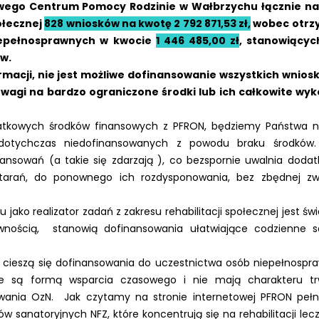
owego Centrum Pomocy Rodzinie w Wałbrzychu łącznie na
ołecznej
828 wniosków na kwotę 2 792 871,53 zł,
wobec otrz
iepełnosprawnych w kwocie
1 446 485,00 zł
, stanowiącyc
w.
macji, nie jest możliwe dofinansowanie wszystkich wnios
agi na bardzo ograniczone środki lub ich całkowite wyk
atkowych środków finansowych z PFRON, będziemy Państwa n
dotychczas niedofinansowanych z powodu braku środków.
ansowań (a takie się zdarzają ), co bezspornie uwalnia dodat
starań, do ponownego ich rozdysponowania, bez zbędnej z
ko realizator zadań z zakresu rehabilitacji społecznej jest ś
wnością, stanowią dofinansowania ułatwiające codzienne s
cieszą się dofinansowania do uczestnictwa osób niepełnospra
óre są formą wsparcia czasowego i nie mają charakteru tr
wania OzN. Jak czytamy na stronie internetowej PFRON pełn
w sanatoryjnych NFZ, które koncentrują się na rehabilitacji lec