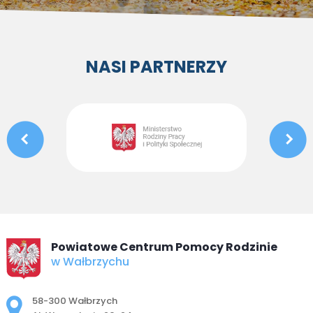
NASI PARTNERZY
Powiatowe Centrum Pomocy Rodzinie
w Wałbrzychu
Adres pocztowy:
58-300 Wałbrzych