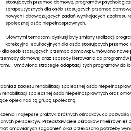
stosujących przemoc domową, programów psychologicz
terapeutycznych dla osób stosujących przemoc domową
nowych i obowiązujących zadań wynikających z zakresu reh
społecznej osób niepełnosprawnych.
Głównymi tematami dyskusji były zmiany realizacji prog
korekcyjno-edukacyjnych dla osób stosujących przemo
e dla osób stosujących przemoc domową: Omówiono nowe 
przemocy domowej oraz sposoby kierowania do programów 
ramu . Omówiono strategie adaptacji tych programów do lo
nia z zakresu rehabilitacji społecznej osób niepełnospraw
 rehabilitacji społecznej osób niepełnosprawnych oraz om
ące opieki nad tą grupą społeczną.
enia i najlepsze praktyki z różnych ośrodków, co pozwoliło
dnych perspektyw. Przedstawiciele ośrodków mieli również 
temat omawianych zagadnień oraz przekazano potrzeby wyni