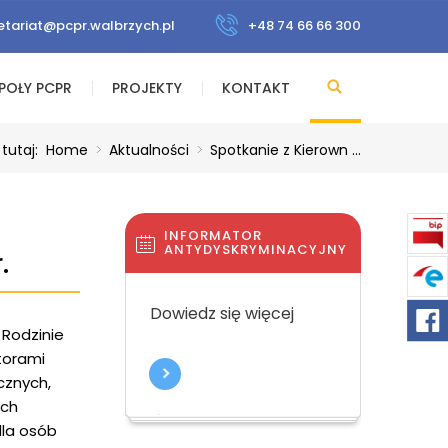
etariat@pcpr.walbrzych.pl
+48 74 66 66 300
POŁY PCPR
PROJEKTY
KONTAKT
 tutaj:
Home
>
Aktualności
>
Spotkanie z Kierown ...
INFORMATOR
ANTYDYSKRYMINACYJNY
.
Dowiedz się więcej
Rodzinie
torami
cznych,
ych
dla osób