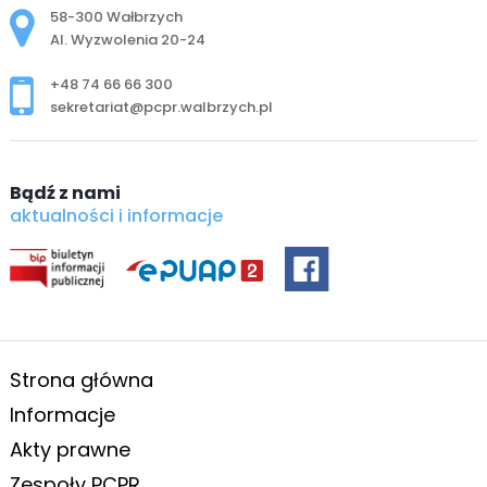
Adres pocztowy:
58-300 Wałbrzych
Al. Wyzwolenia 20-24
+48 74 66 66 300
sekretariat@pcpr.walbrzych.pl
Bądź z nami
aktualności i informacje
Strona główna
Informacje
Akty prawne
Zespoły PCPR