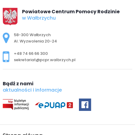
Powiatowe Centrum Pomocy Rodzinie
w Wałbrzychu
Adres pocztowy:
58-300 Wałbrzych
Al. Wyzwolenia 20-24
+48 74 66 66 300
sekretariat@pcpr.walbrzych.pl
Bądź z nami
aktualności i informacje