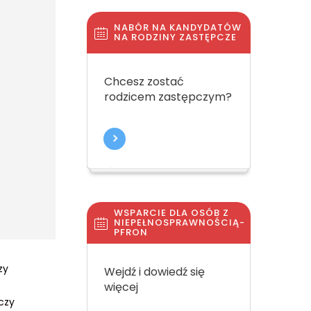
NABÓR NA KANDYDATÓW
NA RODZINY ZASTĘPCZE
Chcesz zostać
rodzicem zastępczym?
WSPARCIE DLA OSÓB Z
NIEPEŁNOSPRAWNOŚCIĄ-
PFRON
zy
Wejdź i dowiedź się
więcej
czy