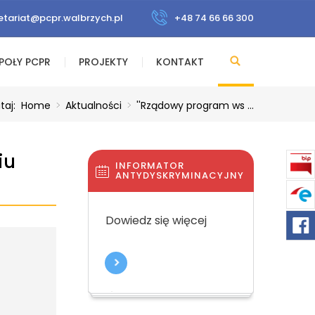
etariat@pcpr.walbrzych.pl
+48 74 66 66 300
POŁY PCPR
PROJEKTY
KONTAKT
utaj:
Home
>
Aktualności
>
''Rządowy program ws ...
iu
INFORMATOR
ANTYDYSKRYMINACYJNY
Dowiedz się więcej