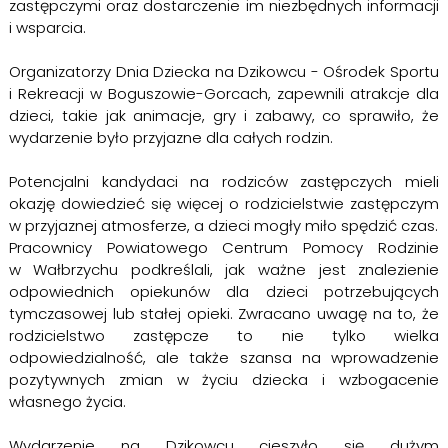
zastępczymi oraz dostarczenie im niezbędnych informacji
i wsparcia.
Organizatorzy Dnia Dziecka na Dzikowcu - Ośrodek Sportu
i Rekreacji w Boguszowie-Gorcach, zapewnili atrakcje dla
dzieci, takie jak animacje, gry i zabawy, co sprawiło, że
wydarzenie było przyjazne dla całych rodzin.
Potencjalni kandydaci na rodziców zastępczych mieli
okazję dowiedzieć się więcej o rodzicielstwie zastępczym
w przyjaznej atmosferze, a dzieci mogły miło spędzić czas.
Pracownicy Powiatowego Centrum Pomocy Rodzinie
w Wałbrzychu podkreślali, jak ważne jest znalezienie
odpowiednich opiekunów dla dzieci potrzebujących
tymczasowej lub stałej opieki. Zwracano uwagę na to, że
rodzicielstwo zastępcze to nie tylko wielka
odpowiedzialność, ale także szansa na wprowadzenie
pozytywnych zmian w życiu dziecka i wzbogacenie
własnego życia.
Wydarzenie na Dzikowcu cieszyło się dużym