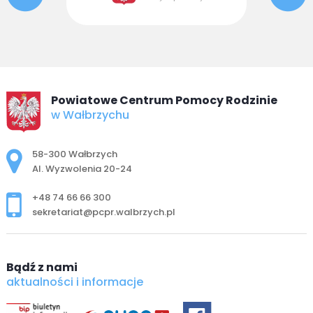
Powiatowe Centrum Pomocy Rodzinie
w Wałbrzychu
Adres pocztowy:
58-300 Wałbrzych
Al. Wyzwolenia 20-24
+48 74 66 66 300
sekretariat@pcpr.walbrzych.pl
Bądź z nami
aktualności i informacje