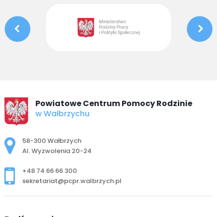
Powiatowe Centrum Pomocy Rodzinie
w Wałbrzychu
Adres pocztowy:
58-300 Wałbrzych
Al. Wyzwolenia 20-24
+48 74 66 66 300
sekretariat@pcpr.walbrzych.pl