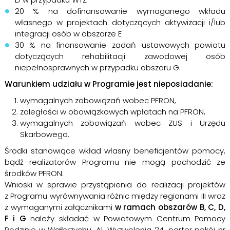
20 % na dofinansowanie wymaganego wkładu
własnego w projektach dotyczących aktywizacji i/lub
integracji osób w obszarze E
30 % na finansowanie zadań ustawowych powiatu
dotyczących rehabilitacji zawodowej osób
niepełnosprawnych w przypadku obszaru G.
Warunkiem udziału w Programie jest nieposiadanie:
wymagalnych zobowiązań wobec PFRON,
zaległości w obowiązkowych wpłatach na PFRON,
wymagalnych zobowiązań wobec ZUS i Urzędu
Skarbowego.
Środki stanowiące wkład własny beneficjentów pomocy,
bądź realizatorów Programu nie mogą pochodzić ze
środków PFRON.
Wnioski w sprawie przystąpienia do realizacji projektów
z Programu wyrównywania różnic między regionami III wraz
z wymaganymi załącznikami
w ramach obszarów B, C, D,
F i G
należy składać w Powiatowym Centrum Pomocy
Rodzinie w Wałbrzychu, Al. Wyzwolenia 24, parter pokój nr