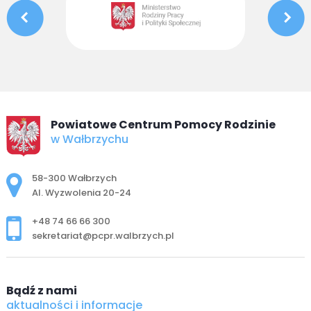
Powiatowe Centrum Pomocy Rodzinie
w Wałbrzychu
Adres pocztowy:
58-300 Wałbrzych
Al. Wyzwolenia 20-24
+48 74 66 66 300
sekretariat@pcpr.walbrzych.pl
Bądź z nami
aktualności i informacje