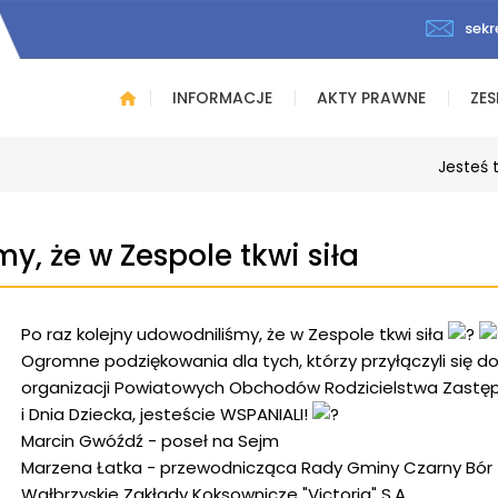
sekr
INFORMACJE
AKTY PRAWNE
ZES
Jesteś 
y, że w Zespole tkwi siła
Po raz kolejny udowodniliśmy, że w Zespole tkwi siła
Ogromne podziękowania dla tych, którzy przyłączyli się d
organizacji Powiatowych Obchodów Rodzicielstwa Zast
i Dnia Dziecka, jesteście WSPANIALI!
Marcin Gwóźdź - poseł na Sejm
Marzena Łatka - przewodnicząca Rady Gminy Czarny Bór
Wałbrzyskie Zakłady Koksownicze "Victoria" S.A.