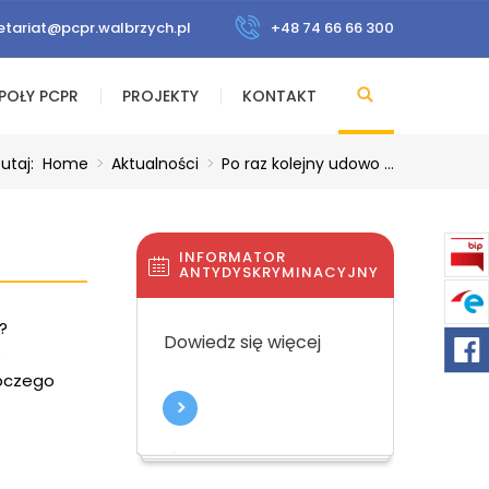
etariat@pcpr.walbrzych.pl
+48 74 66 66 300
POŁY PCPR
PROJEKTY
KONTAKT
tutaj:
Home
>
Aktualności
>
Po raz kolejny udowo ...
INFORMATOR
ANTYDYSKRYMINACYJNY
Dowiedz się więcej
o
ępczego