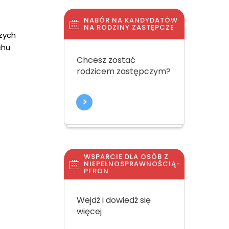
NABÓR NA KANDYDATÓW
NA RODZINY ZASTĘPCZE
zych
chu
Chcesz zostać
rodzicem zastępczym?
WSPARCIE DLA OSÓB Z
NIEPEŁNOSPRAWNOŚCIĄ-
PFRON
Wejdź i dowiedź się
więcej