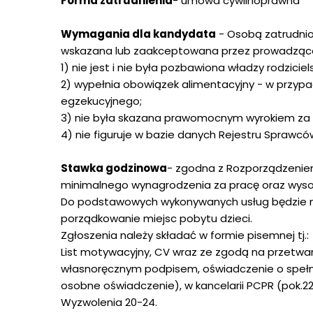
Forma zatrudnienia
- umowa cywilnoprawna
Wymagania dla kandydata
- Osobą zatrudnio
wskazana lub zaakceptowana przez prowadząceg
1) nie jest i nie była pozbawiona władzy rodziciel
2) wypełnia obowiązek alimentacyjny - w przypad
egzekucyjnego;
3) nie była skazana prawomocnym wyrokiem za 
4) nie figuruje w bazie danych Rejestru Spraw
Stawka godzinowa
- zgodna z Rozporządzeniem 
minimalnego wynagrodzenia za pracę oraz wysokośc
Do podstawowych wykonywanych usług będzie 
porządkowanie miejsc pobytu dzieci.
Zgłoszenia należy składać w formie pisemnej tj.:
List motywacyjny, CV wraz ze zgodą na przetw
własnoręcznym podpisem, oświadczenie o spełn
osobne oświadczenie), w kancelarii PCPR (pok.2
Wyzwolenia 20-24.