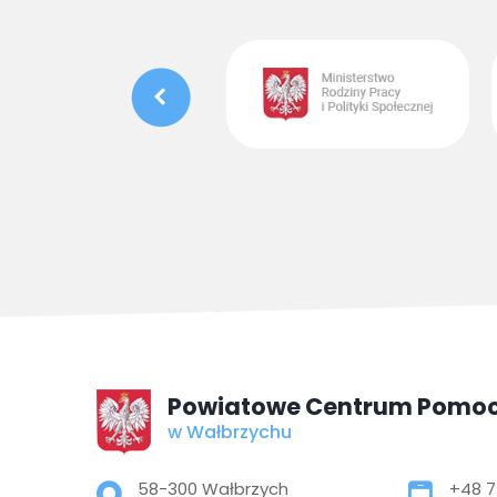
Powiatowe Centrum Pomoc
w Wałbrzychu
Adres pocztowy:
58-300 Wałbrzych
+48 7