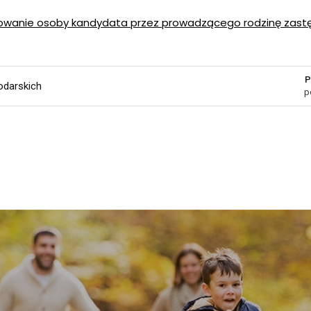
owanie osoby kandydata przez prowadzącego rodzinę zast
P
odarskich
p