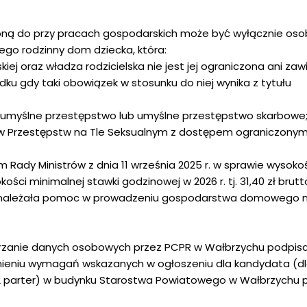
ną do przy pracach gospodarskich może być wyłącznie os
o rodzinny dom dziecka, która:
skiej oraz władza rodzicielska nie jest jej ograniczona ani za
ku gdy taki obowiązek w stosunku do niej wynika z tytułu
umyślne przestępstwo lub umyślne przestępstwo skarbowe
ców Przestępstw na Tle Seksualnym z dostępem ograniczonym
Rady Ministrów z dnia 11 września 2025 r. w sprawie wysoko
i minimalnej stawki godzinowej w 2026 r. tj. 31,40 zł brutt
należała pomoc w prowadzeniu gospodarstwa domowego n
arzanie danych osobowych przez PCPR w Wałbrzychu podpis
ieniu wymagań wskazanych w ogłoszeniu dla kandydata (d
2 parter) w budynku Starostwa Powiatowego w Wałbrzychu prz