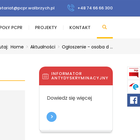
etariat@pcpr.walbrzych.pl
+48 74 66 66 300
POŁY PCPR
PROJEKTY
KONTAKT
utaj:
Home
>
Aktualności
>
Ogłoszenie - osoba d ...
INFORMATOR
ANTYDYSKRYMINACYJNY
Dowiedz się więcej