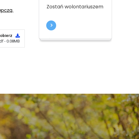
Zostań wolontariuszem
ępczą.
obierz
df - 0.08MB