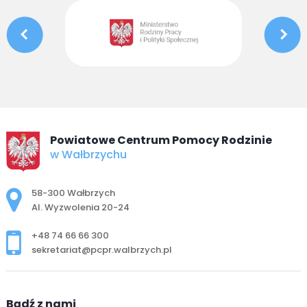
Powiatowe Centrum Pomocy Rodzinie
w Wałbrzychu
Adres pocztowy:
58-300 Wałbrzych
Al. Wyzwolenia 20-24
+48 74 66 66 300
sekretariat@pcpr.walbrzych.pl
Bądź z nami