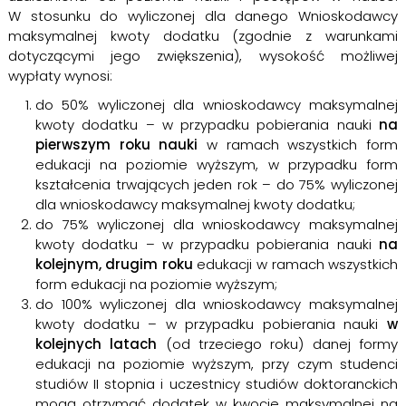
W stosunku do wyliczonej dla danego Wnioskodawcy
maksymalnej kwoty dodatku (zgodnie z warunkami
dotyczącymi jego zwiększenia), wysokość możliwej
wypłaty wynosi:
do 50% wyliczonej dla wnioskodawcy maksymalnej
kwoty dodatku – w przypadku pobierania nauki
na
pierwszym roku nauki
w ramach wszystkich form
edukacji na poziomie wyższym, w przypadku form
kształcenia trwających jeden rok – do 75% wyliczonej
dla wnioskodawcy maksymalnej kwoty dodatku;
do 75% wyliczonej dla wnioskodawcy maksymalnej
kwoty dodatku – w przypadku pobierania nauki
na
kolejnym, drugim roku
edukacji w ramach wszystkich
form edukacji na poziomie wyższym;
do 100% wyliczonej dla wnioskodawcy maksymalnej
kwoty dodatku – w przypadku pobierania nauki
w
kolejnych latach
(od trzeciego roku) danej formy
edukacji na poziomie wyższym, przy czym studenci
studiów II stopnia i uczestnicy studiów doktoranckich
mogą otrzymać dodatek w kwocie maksymalnej na