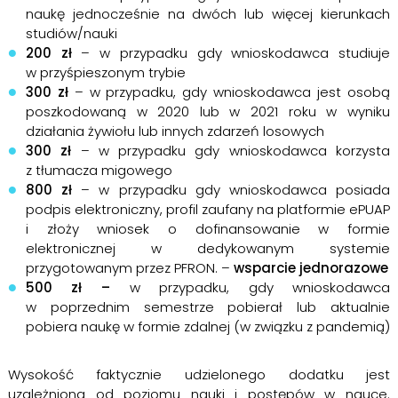
naukę jednocześnie na dwóch lub więcej kierunkach
studiów/nauki
200 zł
– w przypadku gdy wnioskodawca studiuje
w przyśpieszonym trybie
300 zł
– w przypadku, gdy wnioskodawca jest osobą
poszkodowaną w 2020 lub w 2021 roku w wyniku
działania żywiołu lub innych zdarzeń losowych
300 zł
– w przypadku gdy wnioskodawca korzysta
z tłumacza migowego
800 zł
– w przypadku gdy wnioskodawca posiada
podpis elektroniczny, profil zaufany na platformie ePUAP
i złoży wniosek o dofinansowanie w formie
elektronicznej w dedykowanym systemie
przygotowanym przez PFRON. –
wsparcie jednorazowe
500 zł –
w przypadku, gdy wnioskodawca
w poprzednim semestrze pobierał lub aktualnie
pobiera naukę w formie zdalnej (w związku z pandemią)
Wysokość faktycznie udzielonego dodatku jest
uzależniona od poziomu nauki i postępów w nauce.