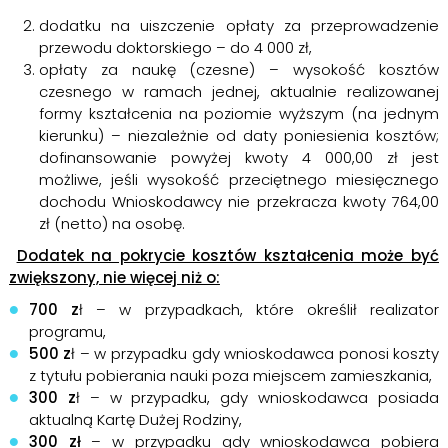
dodatku na uiszczenie opłaty za przeprowadzenie
przewodu doktorskiego – do 4 000 zł,
opłaty za naukę (czesne) – wysokość kosztów
czesnego w ramach jednej, aktualnie realizowanej
formy kształcenia na poziomie wyższym (na jednym
kierunku) – niezależnie od daty poniesienia kosztów;
dofinansowanie powyżej kwoty 4 000,00 zł jest
możliwe, jeśli wysokość przeciętnego miesięcznego
dochodu Wnioskodawcy nie przekracza kwoty 764,00
zł (netto) na osobę.
Dodatek na pokrycie kosztów kształcenia może być
zwiększony, nie więcej niż o:
700 z
ł – w przypadkach, które określił realizator
programu,
500 z
ł – w przypadku gdy wnioskodawca ponosi koszty
z tytułu pobierania nauki poza miejscem zamieszkania,
300 z
ł – w przypadku, gdy wnioskodawca posiada
aktualną Kartę Dużej Rodziny,
300 zł
– w przypadku gdy wnioskodawca pobiera