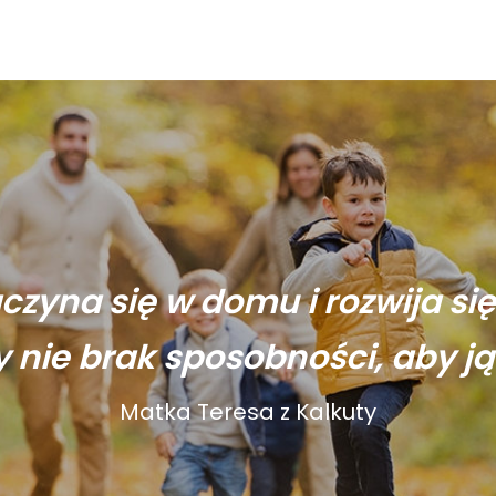
aczyna się w domu i rozwija si
y nie brak sposobności, aby ją
Matka Teresa z Kalkuty