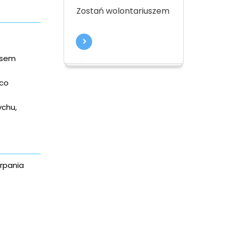
Zostań wolontariuszem
esem
 co
chu,
erpania