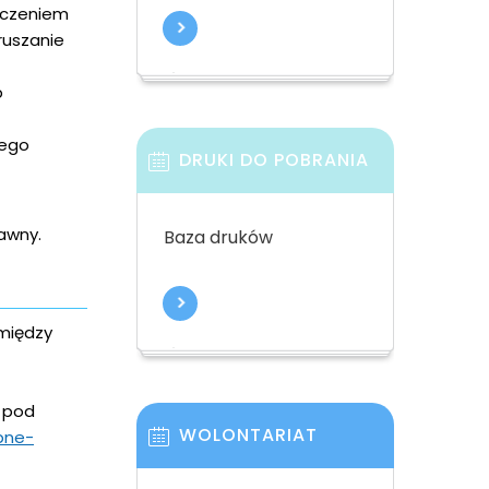
eczeniem
ruszanie
b
zego
DRUKI DO POBRANIA
awny.
Baza druków
omiędzy
a pod
WOLONTARIAT
pne-