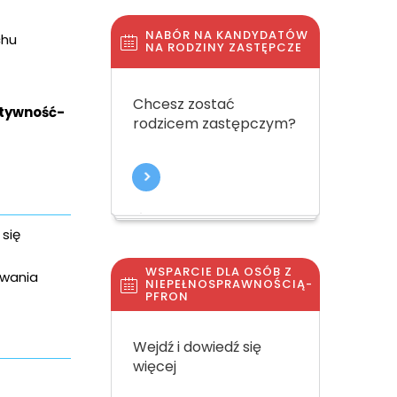
NABÓR NA KANDYDATÓW
chu
NA RODZINY ZASTĘPCZE
Chcesz zostać
tywność-
rodzicem zastępczym?
się
WSPARCIE DLA OSÓB Z
owania
NIEPEŁNOSPRAWNOŚCIĄ-
PFRON
Wejdź i dowiedź się
więcej