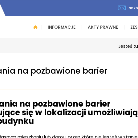
sekr
INFORMACJE
AKTY PRAWNE
ZES
Jesteś t
ania na pozbawione barier
ania na pozbawione barier
jące się w lokalizacji umożliwiają
 budynku
łasnym mieszkaniu lub domu, przez które nie jesteś w stanie