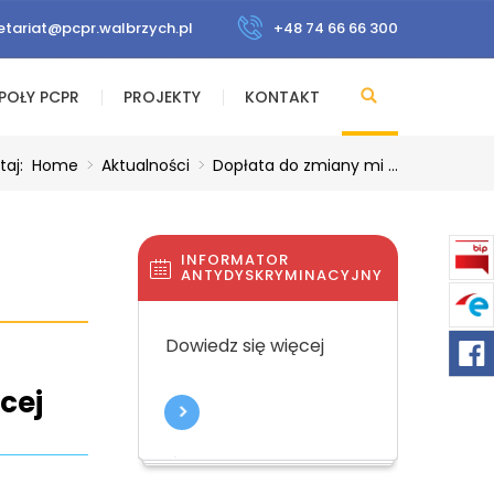
etariat@pcpr.walbrzych.pl
+48 74 66 66 300
POŁY PCPR
PROJEKTY
KONTAKT
utaj:
Home
>
Aktualności
>
Dopłata do zmiany mi ...
INFORMATOR
ANTYDYSKRYMINACYJNY
Dowiedz się więcej
cej