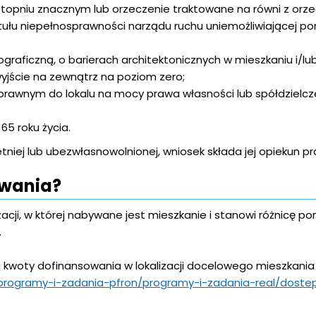
stopniu znacznym lub orzeczenie traktowane na równi z orz
tułu niepełnosprawności narządu ruchu uniemożliwiającej po
graficzną, o barierach architektonicznych w mieszkaniu i/lu
yjście na zewnątrz na poziom zero;
prawnym do lokalu na mocy prawa własności lub spółdzielc
5 roku życia.
niej lub ubezwłasnowolnionej, wniosek składa jej opiekun pr
owania?
acji, w której nabywane jest mieszkanie i stanowi różnicę p
.
j kwoty dofinansowania w lokalizacji docelowego mieszkani
/programy-i-zadania-pfron/programy-i-zadania-real/doste