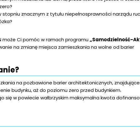
zero?
 stopniu znacznym z tytułu niepełnosprawności narządu ru
wózka?
PFRON może Ci pomóc w ramach programu
„Samodzielność-Ak
anie na zmianę miejsca zamieszkania na wolne od barier
anie?
kania na pozbawione barier architektonicznych, znajdujące 
czenie budynku, aż do poziomu zero przed budynkiem.
ego się w powiecie wałbrzyskim maksymalna kwota dofinans