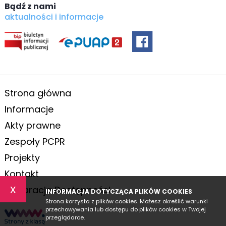
Bądź z nami
aktualności i informacje
Strona główna
Informacje
Akty prawne
Zespoły PCPR
Projekty
Kontakt
x
Deklaracja Dostępności
INFORMACJA DOTYCZĄCA PLIKÓW COOKIES
Strona korzysta z plików cookies. Możesz określić warunki
przechowywania lub dostępu do plików cookies w Twojej
przeglądarce.