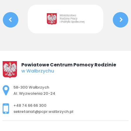
Powiatowe Centrum Pomocy Rodzinie
w Wałbrzychu
Adres pocztowy:
58-300 Wałbrzych
Al. Wyzwolenia 20-24
+48 74 66 66 300
sekretariat@pcpr.walbrzych.pl