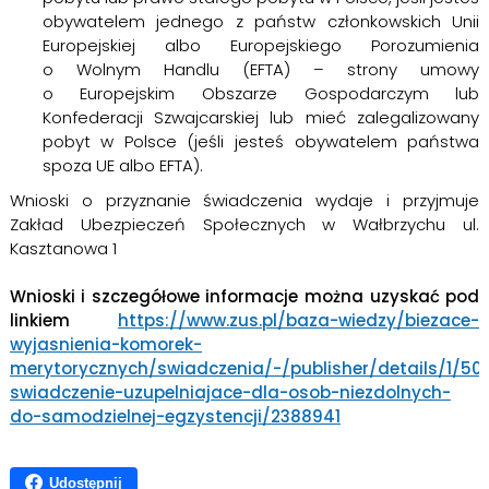
obywatelem jednego z państw członkowskich Unii
Europejskiej albo Europejskiego Porozumienia
o Wolnym Handlu (EFTA) – strony umowy
o Europejskim Obszarze Gospodarczym lub
Konfederacji Szwajcarskiej lub mieć zalegalizowany
pobyt w Polsce (jeśli jesteś obywatelem państwa
spoza UE albo EFTA).
Wnioski o przyznanie świadczenia wydaje i przyjmuje
Zakład Ubezpieczeń Społecznych w Wałbrzychu ul.
Kasztanowa 1
Wnioski i szczegółowe informacje można uzyskać pod
linkiem
https://www.zus.pl/baza-wiedzy/biezace-
wyjasnienia-komorek-
merytorycznych/swiadczenia/-/publisher/details/1/50
swiadczenie-uzupelniajace-dla-osob-niezdolnych-
do-samodzielnej-egzystencji/2388941
Udostępnij