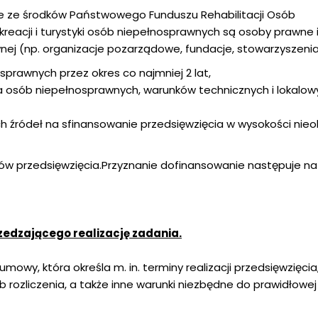
e ze środków Państwowego Funduszu Rehabilitacji Osób
ekreacji i turystyki osób niepełnosprawnych są osoby prawne i
j (np. organizacje pozarządowe, fundacje, stowarzyszenia),
prawnych przez okres co najmniej 2 lat,
 osób niepełnosprawnych, warunków technicznych i lokalow
ch źródeł na sfinansowanie przedsięwzięcia w wysokości nieo
ów przedsięwzięcia.Przyznanie dofinansowanie następuje n
rzedzającego realizację zadania.
owy, która określa m. in. terminy realizacji przedsięwzięcia
rozliczenia, a także inne warunki niezbędne do prawidłowej r