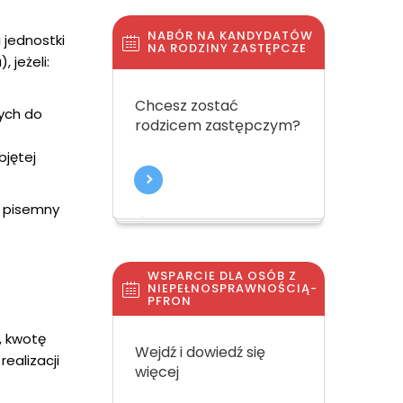
NABÓR NA KANDYDATÓW
 jednostki
NA RODZINY ZASTĘPCZE
 jeżeli:
Chcesz zostać
ych do
rodzicem zastępczym?
bjętej
a pisemny
WSPARCIE DLA OSÓB Z
NIEPEŁNOSPRAWNOŚCIĄ-
PFRON
, kwotę
Wejdź i dowiedź się
ealizacji
więcej