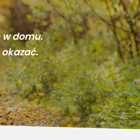
ę w domu.
 okazać.