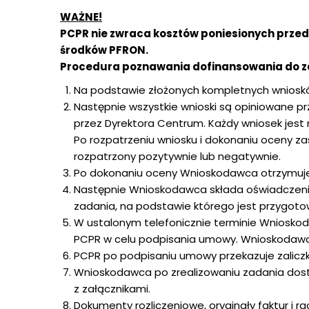
WAŻNE!
PCPR nie zwraca kosztów poniesionych prze
środków PFRON.
Procedura poznawania dofinansowania do za
Na podstawie złożonych kompletnych wnioskó
Następnie wszystkie wnioski są opiniowane p
przez Dyrektora Centrum. Każdy wniosek jest
Po rozpatrzeniu wniosku i dokonaniu oceny z
rozpatrzony pozytywnie lub negatywnie.
Po dokonaniu oceny Wnioskodawca otrzymuje i
Następnie Wnioskodawca składa oświadczenie 
zadania, na podstawie którego jest przygo
W ustalonym telefonicznie terminie Wniosko
PCPR w celu podpisania umowy. Wnioskodawca
PCPR po podpisaniu umowy przekazuje zalic
Wnioskodawca po zrealizowaniu zadania do
z załącznikami.
Dokumenty rozliczeniowe, oryginały faktur 