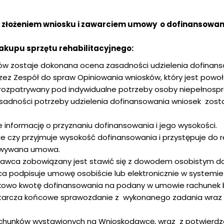
d złożeniem wniosku i zawarciem umowy o dofinansowan
kupu sprzętu rehabilitacyjnego:
w zostaje dokonana ocena zasadności udzielenia dofinans
rzez Zespół do spraw Opiniowania wniosków, który jest powo
 rozpatrywany pod indywidualne potrzeby osoby niepełnospr
asadności potrzeby udzielenia dofinansowania wniosek zost
nformację o przyznaniu dofinansowania i jego wysokości.
czy przyjmuje wysokość dofinansowania i przystępuje do re
towywana umowa.
dawca zobowiązany jest stawić się z dowodem osobistym do
 podpisuje umowę osobiście lub elektronicznie w systemi
zkowo kwotę dofinansowania na podany w umowie rachunek 
starcza końcowe sprawozdanie z wykonanego zadania wraz
i rachunków wystawionych na Wnioskodawcę, wraz z potwierd