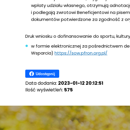
wpłaty udziału własnego, otrzymują adnotacj
i podlegają zwrotowi Beneficjentowi na pise
dokumentów potwierdzone za zgodność z or
Druk wniosku o dofinansowanie do sportu, kultury 
w formie elektronicznej za pośrednictwem d
Wsparcia)
https://sow.pfron.org.pl/
Udostępnij
Data dodania:
2023-01-12 20:12:51
Ilość wyświetleń:
575