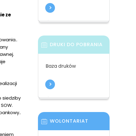
ie ze
owania..
DRUKI DO POBRANIA
łany
awnej.
aje
Baza druków
alizacji
 siedziby
e SOW.
bankowy..
WOLONTARIAT
zeniem