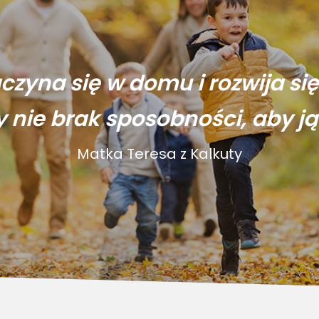
aczyna się w domu i rozwija si
y nie brak sposobności, aby ją
Matka Teresa z Kalkuty