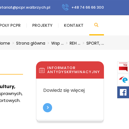
etariat@pcpr.walbrzych.pl
+48 74 66 66 300
POŁY PCPR
PROJEKTY
KONTAKT
Home
>
Strona główna
>
Wsp ...
>
REH ...
>
SPORT, ...
INFORMATOR
ANTYDYSKRYMINACYJNY
ultury,
Dowiedz się więcej
osprawnych,
portowych.