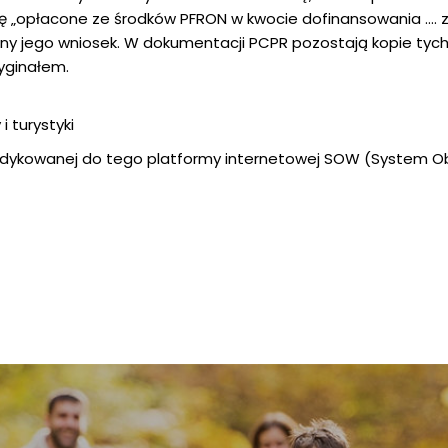
ę „opłacone ze środków PFRON w kwocie dofinansowania …. z
mny jego wniosek. W dokumentacji PCPR pozostają kopie tyc
yginałem.
i turystyki
edykowanej do tego platformy internetowej SOW (System Ob