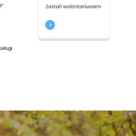
ł”
Zostań wolontariuszem
h
sługi