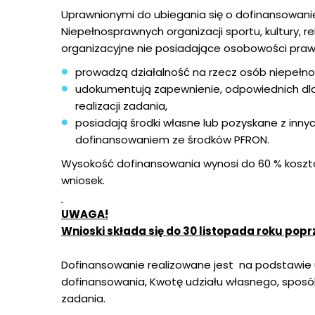
Uprawnionymi do ubiegania się o dofinansowani
Niepełnosprawnych organizacji sportu, kultury, r
organizacyjne nie posiadające osobowości prawne
prowadzą działalność na rzecz osób niepełnos
udokumentują zapewnienie, odpowiednich dla
realizacji zadania,
posiadają środki własne lub pozyskane z inny
dofinansowaniem ze środków PFRON.
Wysokość dofinansowania wynosi do 60 % koszt
wniosek.
UWAGA!
Wnioski składa się do 30 listopada roku pop
Dofinansowanie realizowane jest na podstawie um
dofinansowania, Kwotę udziału własnego, sposób 
zadania.