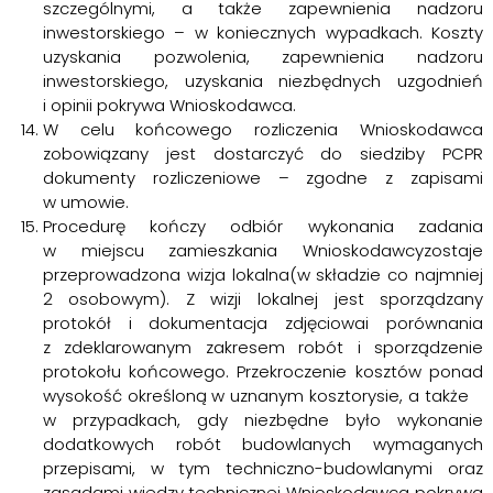
szczególnymi, a także zapewnienia nadzoru
inwestorskiego – w koniecznych wypadkach. Koszty
uzyskania pozwolenia, zapewnienia nadzoru
inwestorskiego, uzyskania niezbędnych uzgodnień
i opinii pokrywa Wnioskodawca.
W celu końcowego rozliczenia Wnioskodawca
zobowiązany jest dostarczyć do siedziby PCPR
dokumenty rozliczeniowe – zgodne z zapisami
w umowie.
Procedurę kończy odbiór wykonania zadania
w miejscu zamieszkania Wnioskodawcyzostaje
przeprowadzona wizja lokalna(w składzie co najmniej
2 osobowym). Z wizji lokalnej jest sporządzany
protokół i dokumentacja zdjęciowai porównania
z zdeklarowanym zakresem robót i sporządzenie
protokołu końcowego. Przekroczenie kosztów ponad
wysokość określoną w uznanym kosztorysie, a także
w przypadkach, gdy niezbędne było wykonanie
dodatkowych robót budowlanych wymaganych
przepisami, w tym techniczno-budowlanymi oraz
zasadami wiedzy technicznej Wnioskodawca pokrywa