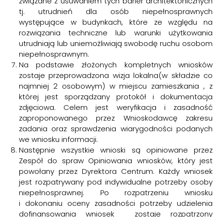
związane z usuwaniem tych barier architektonicznych
tj. utrudnień dla osób niepełnosprawnych
występujące w budynkach, które ze względu na
rozwiązania techniczne lub warunki użytkowania
utrudniają lub uniemożliwiają swobodę ruchu osobom
niepełnosprawnym.
Na podstawie złożonych kompletnych wniosków
zostaje przeprowadzona wizja lokalna(w składzie co
najmniej 2 osobowym) w miejscu zamieszkania , z
której jest sporządzany protokół i dokumentacja
zdjęciowa. Celem jest weryfikacja i zasadność
zaproponowanego przez Wnioskodawcę zakresu
zadania oraz sprawdzenia wiarygodności podanych
we wniosku informacji.
Następnie wszystkie wnioski są opiniowane przez
Zespół do spraw Opiniowania wniosków, który jest
powołany przez Dyrektora Centrum. Każdy wniosek
jest rozpatrywany pod indywidualne potrzeby osoby
niepełnosprawnej. Po rozpatrzeniu wniosku
i dokonaniu oceny zasadności potrzeby udzielenia
dofinansowania wniosek zostaje rozpatrzony